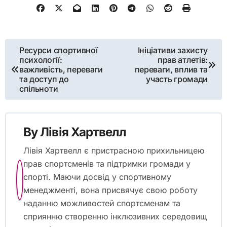
минулих успіхів та невдач
адвокації?
Минулі успіхи та невдачі адвокації дають цінні уроки про
ефективне залучення спортсменів. Успішні ініціативи часто
демонструють чітку комунікацію та узгодженість з
Post navigation
Ресурси спортивної
Ініціативи захисту
психології:
прав атлетів:
важливість, переваги
переваги, вплив та
та доступ до
участь громади
спільноти