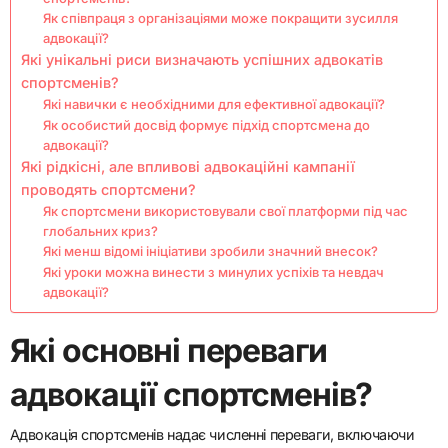
Як співпраця з організаціями може покращити зусилля
адвокації?
Які унікальні риси визначають успішних адвокатів
спортсменів?
Які навички є необхідними для ефективної адвокації?
Як особистий досвід формує підхід спортсмена до
адвокації?
Які рідкісні, але впливові адвокаційні кампанії
проводять спортсмени?
Як спортсмени використовували свої платформи під час
глобальних криз?
Які менш відомі ініціативи зробили значний внесок?
Які уроки можна винести з минулих успіхів та невдач
адвокації?
Які основні переваги
адвокації спортсменів?
Адвокація спортсменів надає численні переваги, включаючи