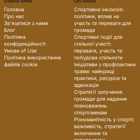
Роль наставництва у наданні можливостей
спортсменам
Ініціативи захисту прав атлетів: переваги,
вплив та участь громади
Useful links
On focus
Головна
Спортивна інклюзія:
Про нас
політики, вплив на
Зв'язатися з нами
участь та переваги для
Блог
громади
Політика
Спортивні події для
конфіденційності
спільної участі:
Умови of Use
переваги, участь та
Політика використання
побудова спільноти
файлів cookie
Ініціативи з профілактики