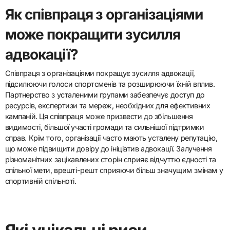
Соціальні медіа платформи, зокрема Instagram, Twitter та
TikTok, є найефективнішими для адвокації спортсменів. Ці
платформи дозволяють спортсменам досягати широких
аудиторій, ділитися особистими історіями та безпосередньо
взаємодіяти з фанатами. Візуальний контент Instagram сприяє
емоційним зв’язкам, тоді як Twitter полегшує обговорення в
реальному часі. Короткі відео TikTok дозволяють спортсменам
творчо та автентично передавати повідомлення. Ці платформи
надають спортсменам можливість підвищувати обізнаність про
проблеми, мобілізувати підтримку та будувати громаду.
Як співпраця з організаціями
може покращити зусилля
адвокації?
Співпраця з організаціями покращує зусилля адвокації,
підсилюючи голоси спортсменів та розширюючи їхній вплив.
Партнерство з усталеними групами забезпечує доступ до
ресурсів, експертизи та мереж, необхідних для ефективних