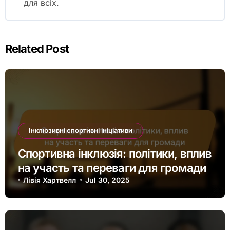
By
Лівія Хартвелл
Лівія Хартвелл є пристрасною прихильницею
прав спортсменів та підтримки громади у
спорті. Маючи досвід у спортивному
менеджменті, вона присвячує свою роботу
наданню можливостей спортсменам та
сприянню створенню інклюзивних середовищ
для всіх.
Related Post