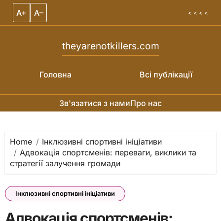
A+
A–
< < < <
theyarenotkillers.com
Головна
Всі публікації
Зв'язатися з нами
Про нас
Skip to content
Home
Інклюзивні спортивні ініціативи
Адвокація спортсменів: переваги, виклики та
стратегії залучення громади
Інклюзивні спортивні ініціативи
Адвокація спортсменів: