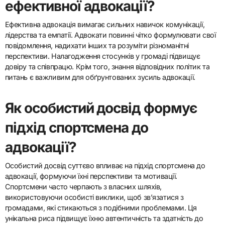
Їхня автентичність та здатність до співпереживання резонують з
аудиторією, сприяючи довірі та заохочуючи дії. Ці адвокати
часто мають глибоке розуміння викликів, з якими стикаються
недостатньо представлені громади, що підвищує їхню
ефективність у зусиллях адвокації. Крім того, їхні унікальні риси
включають стійкість, харизму та здатність надихати зміни
через розповіді.
Які навички є необхідними для
ефективної адвокації?
Ефективна адвокація вимагає сильних навичок комунікації,
лідерства та емпатії. Адвокати повинні чітко формулювати свої
повідомлення, надихати інших та розуміти різноманітні
перспективи. Налагодження стосунків у громаді підвищує
довіру та співпрацю. Крім того, знання відповідних політик та
питань є важливим для обґрунтованих зусиль адвокації.
Як особистий досвід формує