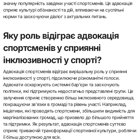
значну популярність завдяки участі спортсменів. Ця адвокація
сприяє культурі обізнаності та дій, впливаючи на суспільні
норми та заохочуючи діалог з актуальних питань.
Яку роль відіграє адвокація
спортсменів у сприянні
інклюзивності у спорті?
Адвокація спортсменів відіграє вирішальну роль у сприянні
інклюзивності у спорті, підсилюючи різноманітні голоси.
Адвокати оскаржують системні бар’єри та заохочують
політики, які підтримують недостатньо представлені групи. Це
залучення сприяє створенню більш інклюзивного середовища,
покращуючи зв’язки в громаді та рівень участі. Наприклад,
ініціативи, які проводять спортсмени, збільшили видимість для
маргіналізованих громад, що призвело до більшого прийняття
та підтримки. Як результат, адвокація спортсменів суттєво
сприяє триваючій трансформації спортивної культури, роблячи
її більш доступною для всіх.