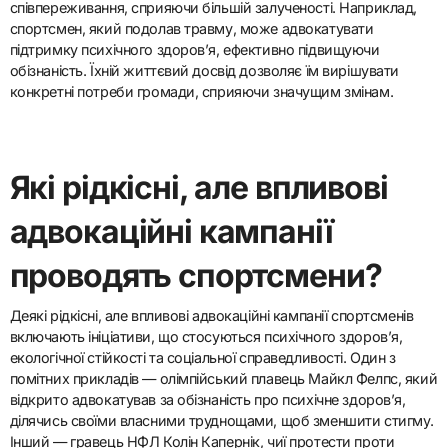
підхід спортсмена до
адвокації?
Особистий досвід суттєво впливає на підхід спортсмена до
адвокації, формуючи їхні перспективи та мотивації.
Спортсмени часто черпають з власних шляхів,
використовуючи особисті виклики, щоб зв’язатися з
громадами, які стикаються з подібними проблемами. Ця
унікальна риса підвищує їхню автентичність та здатність до
співпереживання, сприяючи більшій залученості. Наприклад,
спортсмен, який подолав травму, може адвокатувати
підтримку психічного здоров’я, ефективно підвищуючи
обізнаність. Їхній життєвий досвід дозволяє їм вирішувати
конкретні потреби громади, сприяючи значущим змінам.
Які рідкісні, але впливові