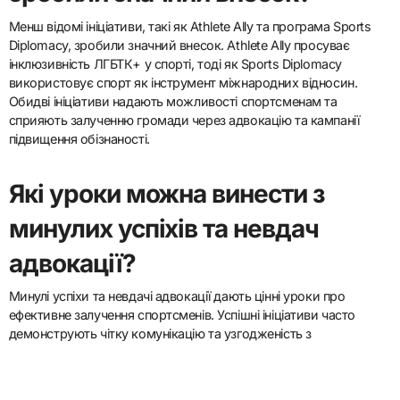
психічне здоров’я.
Незважаючи на виклики, такі як негативна реакція та контроль,
спортсмени продовжують адвокатувати зміни. Їхня унікальна
позиція дозволяє їм оскаржувати суспільні норми та надихати
фанатів брати участь у ініціативах громади.
Які менш відомі ініціативи
зробили значний внесок?
Менш відомі ініціативи, такі як Athlete Ally та програма Sports
Diplomacy, зробили значний внесок. Athlete Ally просуває
інклюзивність ЛГБТК+ у спорті, тоді як Sports Diplomacy
використовує спорт як інструмент міжнародних відносин.
Обидві ініціативи надають можливості спортсменам та
сприяють залученню громади через адвокацію та кампанії
підвищення обізнаності.
Які уроки можна винести з