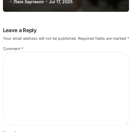
Інклюзивні спортивні ініціативи
Співпраця: Партнерство з
атлетами, Залучення громади та
Соціальний вплив
Лівія Хартвелл
Jul 17, 2025
Leave a Reply
Your email address will not be published.
Required fields are marked
*
Comment
*