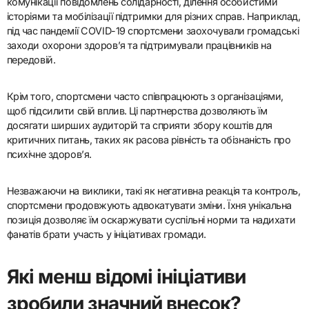
платформи під час глобальних
криз?
Спортсмени ефективно використовували свої платформи під
час глобальних криз, підвищуючи обізнаність та просуваючи
ініціативи соціальної справедливості. Їхній вплив сприяє
залученню громади та надихає колективні дії.
Багато спортсменів використовують соціальні медіа для
комунікації повідомлень солідарності, ділення особистими
історіями та мобілізації підтримки для різних справ. Наприклад,
під час пандемії COVID-19 спортсмени заохочували громадські
заходи охорони здоров’я та підтримували працівників на
передовій.
Крім того, спортсмени часто співпрацюють з організаціями,
щоб підсилити свій вплив. Ці партнерства дозволяють їм
досягати ширших аудиторій та сприяти збору коштів для
критичних питань, таких як расова рівність та обізнаність про