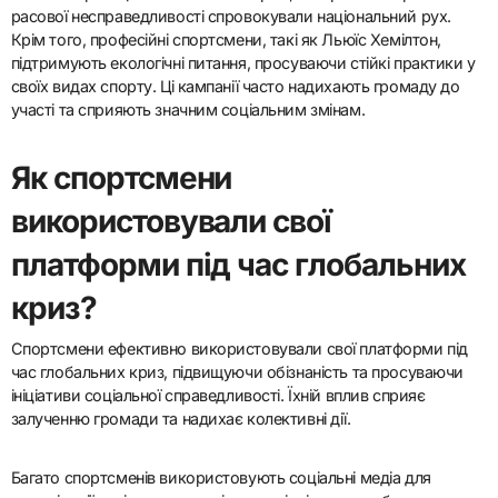
адвокаційні кампанії
проводять спортсмени?
Деякі рідкісні, але впливові адвокаційні кампанії спортсменів
включають ініціативи, що стосуються психічного здоров’я,
екологічної стійкості та соціальної справедливості. Один з
помітних прикладів — олімпійський плавець Майкл Фелпс, який
відкрито адвокатував за обізнаність про психічне здоров’я,
ділячись своїми власними труднощами, щоб зменшити стигму.
Інший — гравець НФЛ Колін Капернік, чиї протести проти
расової несправедливості спровокували національний рух.
Крім того, професійні спортсмени, такі як Льюїс Хемілтон,
підтримують екологічні питання, просуваючи стійкі практики у
своїх видах спорту. Ці кампанії часто надихають громаду до
участі та сприяють значним соціальним змінам.
Як спортсмени
використовували свої