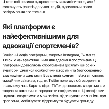
Адвокаційні кампанії можуть включати партнерство з
неприбутковими організаціями, де спортсмени
використовують свою видимість для просування конкретних
справ. Соціальні мережі дозволяють спортсменам ділитися
особистими історіями та актуальною інформацією, досягаючи
широкої аудиторії миттєво. Outreach у громадах передбачає
організацію заходів або участь у місцевих ініціативах, які
безпосередньо стосуються соціальних проблем, сприяючи
зв’язкам з фанатами та громадами.
Ці стратегії не лише підкреслюють важливі питання, але й
заохочують фанатів до участі та дій, підсилюючи вплив
повідомлення спортсмена.
Які платформи є
найефективнішими для
адвокації спортсменів?