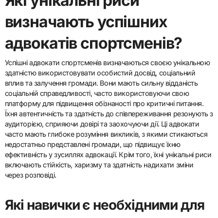
кампаній. Ця співпраця може призвести до збільшення
видимості, більшої участі громади та сильнішої підтримки
справ. Крім того, організації часто мають усталену репутацію,
що може підвищити довіру до ініціатив адвокації. Залучення
різноманітних зацікавлених сторін сприяє відчуттю єдності та
спільної мети, врешті-решт сприяючи більш значущим змінам у
спортивній спільноті.
Які унікальні риси
визначають успішних
адвокатів спортсменів?
Успішні адвокати спортсменів визначаються своєю унікальною
здатністю використовувати особистий досвід, соціальний
вплив та залучення громади. Вони мають сильну відданість
соціальній справедливості, часто використовуючи свою
платформу для підвищення обізнаності про критичні питання.