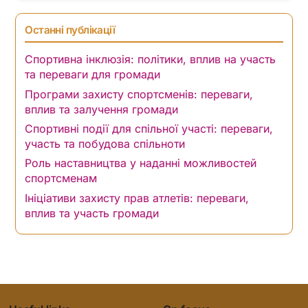
Лівія Хартвелл є пристрасною прихильницею
прав спортсменів та підтримки громади у
спорті. Маючи досвід у спортивному
менеджменті, вона присвячує свою роботу
наданню можливостей спортсменам та
сприянню створенню інклюзивних середовищ
для всіх.
Останні публікації
Спортивна інклюзія: політики, вплив на участь
та переваги для громади
Програми захисту спортсменів: переваги,
вплив та залучення громади
Спортивні події для спільної участі: переваги,
участь та побудова спільноти