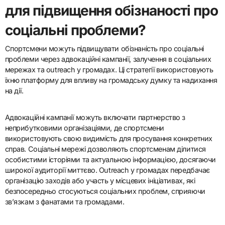
налагоджуючи стосунки та беручи участь у місцевих
ініціативах. Вони можуть створювати обізнаність про соціальні
проблеми, надихати молодь через наставництво та
співпрацювати з організаціями для вирішення потреб громади.
Це залучення підвищує їхній особистий бренд, водночас
сприяючи відчуттю приналежності та підтримки серед фанатів.
Які стратегії можуть
використовувати спортсмени
для підвищення обізнаності про
соціальні проблеми?
Спортсмени можуть підвищувати обізнаність про соціальні
проблеми через адвокаційні кампанії, залучення в соціальних
мережах та outreach у громадах. Ці стратегії використовують
їхню платформу для впливу на громадську думку та надихання
на дії.