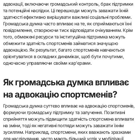
адвокації, включаючи громадський контроль, брак підтримки
та потенційні наслідки. Ці перешкоди можуть заважати їхній
здатності ефективно вирішувати важливі соціальні проблеми.
Громадська думка часто впливає на те, як сприймаються їхні
повідомлення, створюючи тиск відповідати очікуванням. Крім
того, обмежені ресурси та інституційна підтримка можуть
обмежити здатність спортсменів займатися значущою
адвокацією. Як результат, багато спортсменів навчаються
орієнтуватися в складних динаміках, щоб бути почутими,
одночасно управляючи своїми кар’єрами.
Як громадська думка впливає
на адвокацію спортсменів?
Громадська думка суттєво впливає на адвокацію спортсменів,
формуючи громадську підтримку та залучення. Позитивні
сприйняття можуть підвищити здатність спортсмена впливати
на зміни, тоді як негативні погляди можуть заважати їхнім
зусиллям. Наприклад, спортсмени, яких вважають зразками
для наслідування, часто мають більший успіх у мобілізації