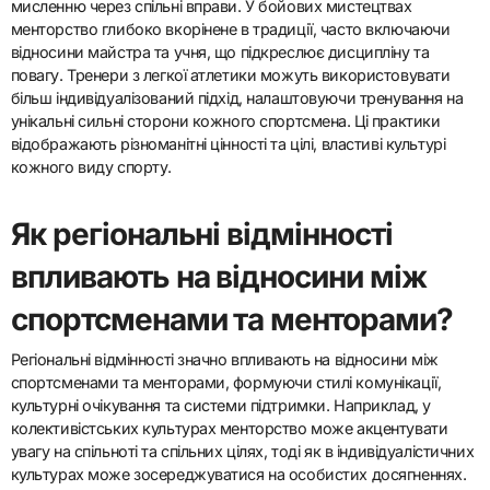
мисленню через спільні вправи. У бойових мистецтвах
менторство глибоко вкорінене в традиції, часто включаючи
відносини майстра та учня, що підкреслює дисципліну та
повагу. Тренери з легкої атлетики можуть використовувати
більш індивідуалізований підхід, налаштовуючи тренування на
унікальні сильні сторони кожного спортсмена. Ці практики
відображають різноманітні цінності та цілі, властиві культурі
кожного виду спорту.
Як регіональні відмінності
впливають на відносини між
спортсменами та менторами?
Регіональні відмінності значно впливають на відносини між
спортсменами та менторами, формуючи стилі комунікації,
культурні очікування та системи підтримки. Наприклад, у
колективістських культурах менторство може акцентувати
увагу на спільноті та спільних цілях, тоді як в індивідуалістичних
культурах може зосереджуватися на особистих досягненнях.