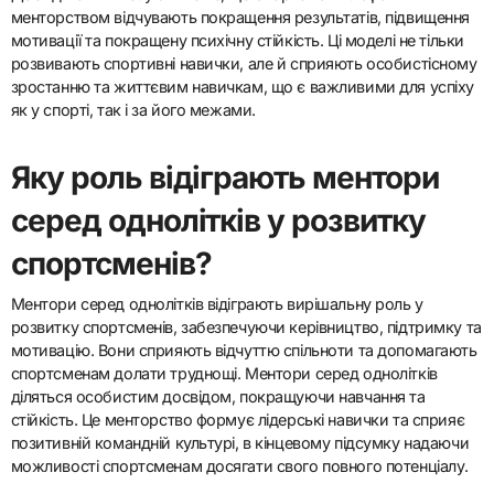
менторством відчувають покращення результатів, підвищення
мотивації та покращену психічну стійкість. Ці моделі не тільки
розвивають спортивні навички, але й сприяють особистісному
зростанню та життєвим навичкам, що є важливими для успіху
як у спорті, так і за його межами.
Яку роль відіграють ментори
серед однолітків у розвитку
спортсменів?
Ментори серед однолітків відіграють вирішальну роль у
розвитку спортсменів, забезпечуючи керівництво, підтримку та
мотивацію. Вони сприяють відчуттю спільноти та допомагають
спортсменам долати труднощі. Ментори серед однолітків
діляться особистим досвідом, покращуючи навчання та
стійкість. Це менторство формує лідерські навички та сприяє
позитивній командній культурі, в кінцевому підсумку надаючи
можливості спортсменам досягати свого повного потенціалу.