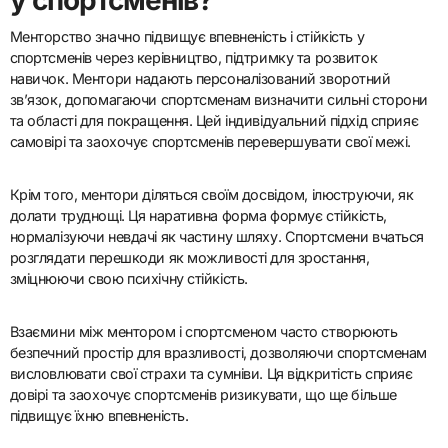
Менторство значно підвищує впевненість і стійкість у
спортсменів через керівництво, підтримку та розвиток
навичок. Ментори надають персоналізований зворотний
зв’язок, допомагаючи спортсменам визначити сильні сторони
та області для покращення. Цей індивідуальний підхід сприяє
самовірі та заохочує спортсменів перевершувати свої межі.
Крім того, ментори діляться своїм досвідом, ілюструючи, як
долати труднощі. Ця наративна форма формує стійкість,
нормалізуючи невдачі як частину шляху. Спортсмени вчаться
розглядати перешкоди як можливості для зростання,
зміцнюючи свою психічну стійкість.
Взаємини між ментором і спортсменом часто створюють
безпечний простір для вразливості, дозволяючи спортсменам
висловлювати свої страхи та сумніви. Ця відкритість сприяє
довірі та заохочує спортсменів ризикувати, що ще більше
підвищує їхню впевненість.