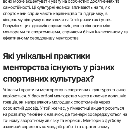
воно може акцентувати увагу на особистих досягненнях та
самостійності. Ці культурні нюанси впливають на те, як
спортсмени сприймають керівництво та підтримку, в
кінцевому підсумку впливаючи на їхній розвиток і успіх.
Розуміння цих динамік сприяє зміцненню відносин між
менторами та спортсменами, сприяючи більш інклюзивному та
ефективному середовищу менторства.
Які унікальні практики
менторства існують у різних
спортивних культурах?
Унікальні практики менторства в спортивних культурах значно
варіюються. У баскетболі менторство часто включає колишніх
гравців, які направляють молодших спортсменів через
особистий досвід. У той же час, у гімнастиці акцент робиться
на розвитку технічних навичок, де тренери зосереджуються на
точному зворотному зв’язку та корекції. Ментори з футболу
зазвичай сприяють командній роботі та стратегічному