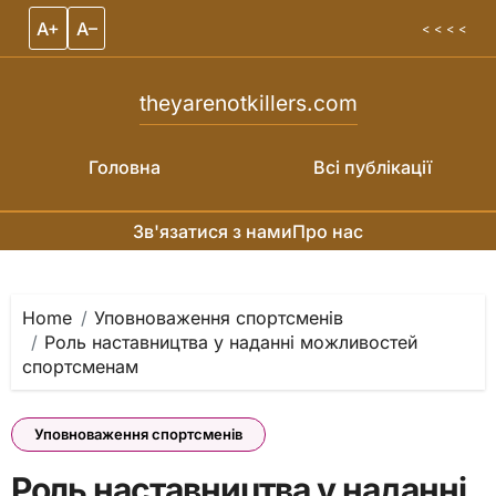
A+
A–
< < < <
theyarenotkillers.com
Головна
Всі публікації
Зв'язатися з нами
Про нас
Skip to content
Home
Уповноваження спортсменів
Роль наставництва у наданні можливостей
спортсменам
Уповноваження спортсменів
Роль наставництва у наданні