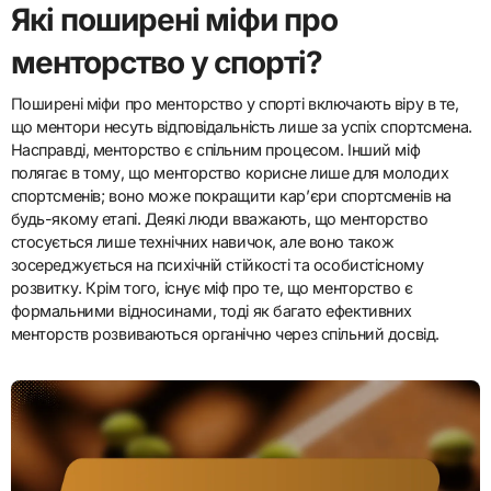
Які поширені міфи про
менторство у спорті?
Поширені міфи про менторство у спорті включають віру в те,
що ментори несуть відповідальність лише за успіх спортсмена.
Насправді, менторство є спільним процесом. Інший міф
полягає в тому, що менторство корисне лише для молодих
спортсменів; воно може покращити кар’єри спортсменів на
будь-якому етапі. Деякі люди вважають, що менторство
стосується лише технічних навичок, але воно також
зосереджується на психічній стійкості та особистісному
розвитку. Крім того, існує міф про те, що менторство є
формальними відносинами, тоді як багато ефективних
менторств розвиваються органічно через спільний досвід.