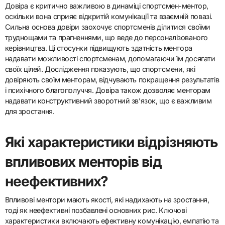
Довіра є критично важливою в динаміці спортсмен-ментор,
оскільки вона сприяє відкритій комунікації та взаємній повазі.
Сильна основа довіри заохочує спортсменів ділитися своїми
труднощами та прагненнями, що веде до персоналізованого
керівництва. Ці стосунки підвищують здатність ментора
надавати можливості спортсменам, допомагаючи їм досягати
своїх цілей. Дослідження показують, що спортсмени, які
довіряють своїм менторам, відчувають покращення результатів
і психічного благополуччя. Довіра також дозволяє менторам
надавати конструктивний зворотний зв’язок, що є важливим
для зростання.
Які характеристики відрізняють
впливових менторів від
неефективних?
Впливові ментори мають якості, які надихають на зростання,
тоді як неефективні позбавлені основних рис. Ключові
характеристики включають ефективну комунікацію, емпатію та