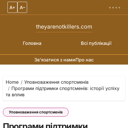
A+
A–
< < < <
theyarenotkillers.com
Головна
Всі публікації
Зв'язатися з нами
Про нас
Skip to content
Home
Уповноваження спортсменів
Програми підтримки спортсменів: історії успіху
та вплив
Уповноваження спортсменів
Програми підтримки