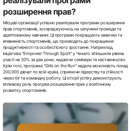
реалізували програми
розширення прав?
Місцеві організації успішно реалізували програми розширення
прав спортсменів, зосереджуючись на залученні громади та
адаптованому навчанні. Ці програми покращують навички та
впевненість спортсменів, що призводить до покращення
продуктивності та особистісного зростання. Наприклад,
ініціатива “Empower Through Sport” у Чикаго збільшила рівень
участі на 30% за два роки, надаючи семінари та наставництво.
Крім того, програма “Girls on the Run” надала можливість понад
200,000 дівчат по всій країні, сприяючи лідерству та стійкості
через біг та командну роботу. Ці історії успіху демонструють
впливову роль програм розширення прав у всебічному
розвитку спортсменів.