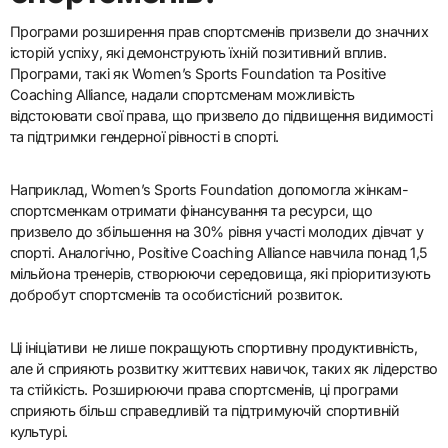
Програми розширення прав спортсменів призвели до значних
історій успіху, які демонструють їхній позитивний вплив.
Програми, такі як Women’s Sports Foundation та Positive
Coaching Alliance, надали спортсменам можливість
відстоювати свої права, що призвело до підвищення видимості
та підтримки гендерної рівності в спорті.
Наприклад, Women’s Sports Foundation допомогла жінкам-
спортсменкам отримати фінансування та ресурси, що
призвело до збільшення на 30% рівня участі молодих дівчат у
спорті. Аналогічно, Positive Coaching Alliance навчила понад 1,5
мільйона тренерів, створюючи середовища, які пріоритизують
добробут спортсменів та особистісний розвиток.
Ці ініціативи не лише покращують спортивну продуктивність,
але й сприяють розвитку життєвих навичок, таких як лідерство
та стійкість. Розширюючи права спортсменів, ці програми
сприяють більш справедливій та підтримуючій спортивній
культурі.