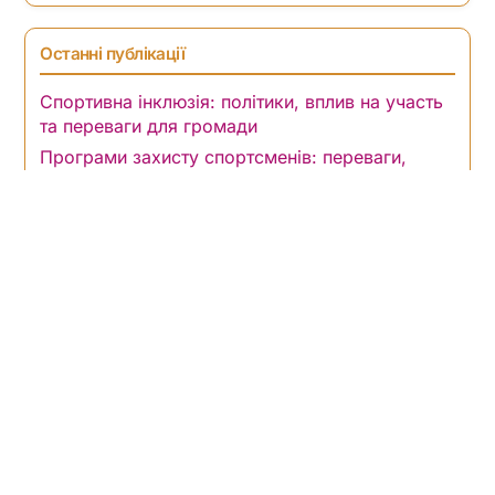
Останні публікації
Спортивна інклюзія: політики, вплив на участь
та переваги для громади
Програми захисту спортсменів: переваги,
вплив та залучення громади
Спортивні події для спільної участі: переваги,
участь та побудова спільноти
Роль наставництва у наданні можливостей
спортсменам
Ініціативи захисту прав атлетів: переваги,
вплив та участь громади