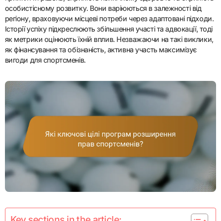
особистісному розвитку. Вони варіюються в залежності від
регіону, враховуючи місцеві потреби через адаптовані підходи.
Історії успіху підкреслюють збільшення участі та адвокації, тоді
як метрики оцінюють їхній вплив. Незважаючи на такі виклики,
як фінансування та обізнаність, активна участь максимізує
вигоди для спортсменів.
Key sections in the article: