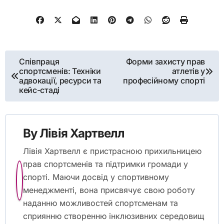
Post navigation
Співпраця
Форми захисту прав
спортсменів: Техніки
атлетів у
адвокації, ресурси та
професійному спорті
кейс-стаді
By
Лівія Хартвелл
Лівія Хартвелл є пристрасною прихильницею
прав спортсменів та підтримки громади у
спорті. Маючи досвід у спортивному
менеджменті, вона присвячує свою роботу
наданню можливостей спортсменам та
сприянню створенню інклюзивних середовищ