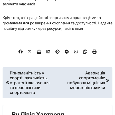
залучити учасників.
Крім того, співпрацюйте зі спортивними організаціями та
громадами для розширення охоплення та доступності. Надайте
постійну підтримку через ресурси, такі як план
Post navigation
Різноманітність у
Адвокація
спорті: важливість,
спортсменів:
стратегії включення
побудова міцніших
та перспективи
мереж підтримки
спортсменів
By
Лівія Хартвелл