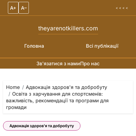
A+
A–
< < < <
theyarenotkillers.com
Головна
Всі публікації
Зв'язатися з нами
Про нас
Skip to content
Home
Адвокація здоров'я та добробуту
Освіта з харчування для спортсменів:
важливість, рекомендації та програми для
громади
Адвокація здоров'я та добробуту