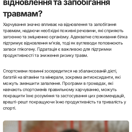
відновлення та запобігання
травмам?
Харчування значно впливає на відновлення та запобігання
травмам, надаючи необхідні поживні речовини, які сприяють
загоєнню та зміцненню організму. Адекватне споживання білка
підтримує відновлення м’язів, тоді як вуглеводи поповнюють
запаси глікогену. Гідратація є важливою для підтримки
продуктивності та зниження ризику травм.
Спортсмени повинні зосередитися на збалансованій дієті,
багатій на вітаміни та мінерали, зокрема антиоксиданти, які
можуть зменшити запалення. Програми в громадах, які
навчають спортсменів правильному харчуванню, можуть
покращити їхнє розуміння та застосування цих рекомендацій,
врешті-решт покращуючи їхню продуктивність та тривалість у
спорті.