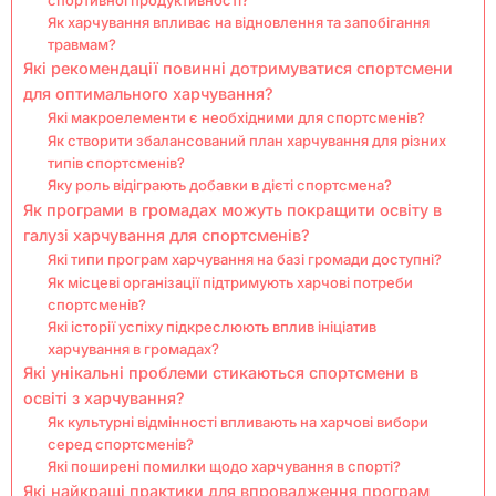
Як харчування впливає на відновлення та запобігання
травмам?
Які рекомендації повинні дотримуватися спортсмени
для оптимального харчування?
Які макроелементи є необхідними для спортсменів?
Як створити збалансований план харчування для різних
типів спортсменів?
Яку роль відіграють добавки в дієті спортсмена?
Як програми в громадах можуть покращити освіту в
галузі харчування для спортсменів?
Які типи програм харчування на базі громади доступні?
Як місцеві організації підтримують харчові потреби
спортсменів?
Які історії успіху підкреслюють вплив ініціатив
харчування в громадах?
Які унікальні проблеми стикаються спортсмени в
освіті з харчування?
Як культурні відмінності впливають на харчові вибори
серед спортсменів?
Які поширені помилки щодо харчування в спорті?
Які найкращі практики для впровадження програм