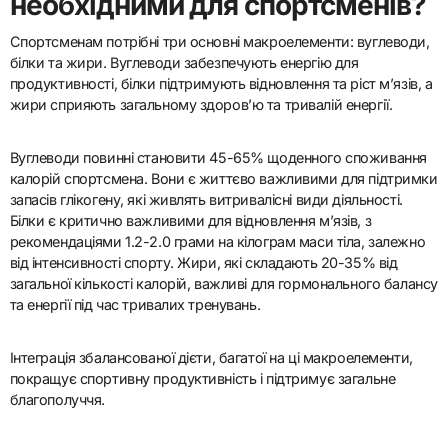
необхідними для спортсменів?
Спортсменам потрібні три основні макроелементи: вуглеводи,
білки та жири. Вуглеводи забезпечують енергію для
продуктивності, білки підтримують відновлення та ріст м’язів, а
жири сприяють загальному здоров’ю та тривалій енергії.
Вуглеводи повинні становити 45-65% щоденного споживання
калорій спортсмена. Вони є життєво важливими для підтримки
запасів глікогену, які живлять витривалісні види діяльності.
Білки є критично важливими для відновлення м’язів, з
рекомендаціями 1.2-2.0 грами на кілограм маси тіла, залежно
від інтенсивності спорту. Жири, які складають 20-35% від
загальної кількості калорій, важливі для гормонального балансу
та енергії під час тривалих тренувань.
Інтеграція збалансованої дієти, багатої на ці макроелементи,
покращує спортивну продуктивність і підтримує загальне
благополуччя.