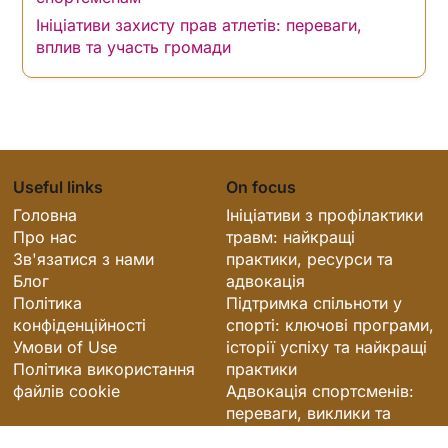
Ініціативи захисту прав атлетів: переваги,
вплив та участь громади
Useful links
On focus
Головна
Ініціативи з профілактики
Про нас
травм: найкращі
Зв'язатися з нами
практики, ресурси та
Блог
адвокація
Політика
Підтримка спільноти у
конфіденційності
спорті: ключові програми,
Умови of Use
історії успіху та найкращі
Політика використання
практики
файлів cookie
Адвокація спортсменів:
переваги, виклики та
стратегії залучення