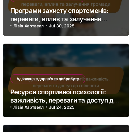
Програми захисту спортсменів:
переваги, вплив та залучення
громади
Лівія Хартвелл
Jul 30, 2025
Адвокація здоров'я та добробуту
Ресурси спортивної психології:
важливість, переваги та доступ до
спільноти
Лівія Хартвелл
Jul 24, 2025