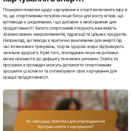
Поширені помилки щодо харчування в спорті включають віру в
те, що спортсменам потрібен лише білок для росту м’язів, що
вуглеводи є шкідливими, і що добавки є необхідними для
продуктивності. Багато спортсменів ігнорують важливість
збалансованих макроелементів, гідратації та цільних продуктів.
Наприклад, вуглеводи є критично важливими для енергії під
час інтенсивних тренувань, тоді як здорові жири підтримують
загальне здоров’я. Крім того, покладання лише на добавки
може призвести до дефіциту поживних речовин. Освіта та
програми в громадах можуть допомогти спортсменам
зрозуміти ці аспекти та оптимізувати своє харчування для
кращої продуктивності.