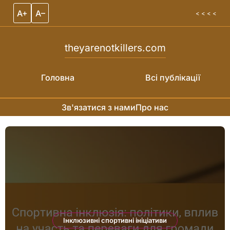
A+
A–
< < < <
theyarenotkillers.com
Головна
Всі публікації
Зв'язатися з нами
Про нас
Skip to content
Інклюзивні спортивні ініціативи