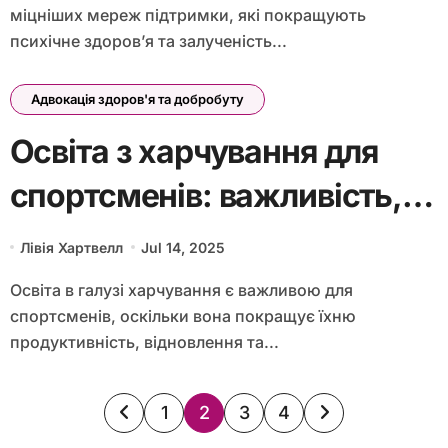
міцніших мереж підтримки, які покращують
психічне здоров’я та залученість...
Адвокація здоров'я та добробуту
Освіта з харчування для
спортсменів: важливість,
рекомендації та програми
Лівія Хартвелл
Jul 14, 2025
для громади
Освіта в галузі харчування є важливою для
спортсменів, оскільки вона покращує їхню
продуктивність, відновлення та...
Posts pagination
1
2
3
4