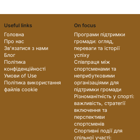
Useful links
On focus
Головна
Програми підтримки
Про нас
громади: огляд,
Зв'язатися з нами
переваги та історії
Блог
успіху
Політика
Співпраця між
конфіденційності
спортсменами та
Умови of Use
неприбутковими
Політика використання
організаціями для
файлів cookie
підтримки громади
Різноманітність у спорті:
важливість, стратегії
включення та
перспективи
спортсменів
Спортивні події для
спільної участі: