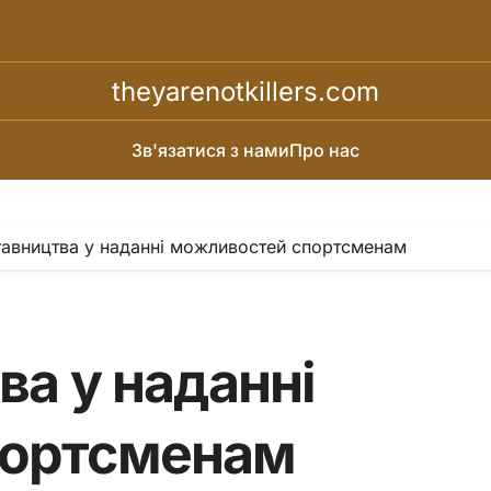
theyarenotkillers.com
Зв'язатися з нами
Про нас
тавництва у наданні можливостей спортсменам
ва у наданні
портсменам