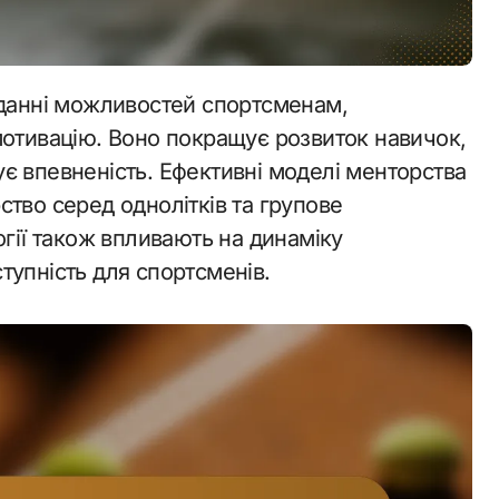
мотивацію. Воно покращує розвиток навичок,
є впевненість. Ефективні моделі менторства
тво серед однолітків та групове
огії також впливають на динаміку
тупність для спортсменів.