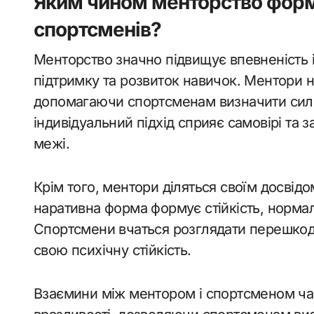
Яким чином менторство формує
спортсменів?
Менторство значно підвищує впевненість і 
підтримку та розвиток навичок. Ментори 
допомагаючи спортсменам визначити силь
індивідуальний підхід сприяє самовірі та
межі.
Крім того, ментори діляться своїм досвідо
наративна форма формує стійкість, нормал
Спортсмени вчаться розглядати перешкод
свою психічну стійкість.
Взаємини між ментором і спортсменом ча