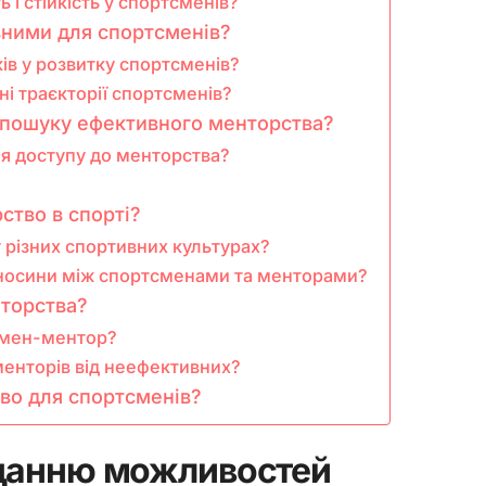
і стійкість у спортсменів?
вними для спортсменів?
ів у розвитку спортсменів?
і траєкторії спортсменів?
 пошуку ефективного менторства?
я доступу до менторства?
?
ство в спорті?
у різних спортивних культурах?
ідносини між спортсменами та менторами?
нторства?
тсмен-ментор?
менторів від неефективних?
во для спортсменів?
аданню можливостей