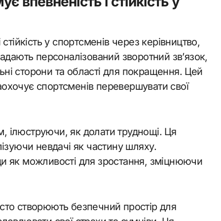
 впевненість і стійкість у
стійкість у спортсменів через керівництво,
надають персоналізований зворотний зв’язок,
ні сторони та області для покращення. Цей
 заохочує спортсменів перевершувати свої
м, ілюструючи, як долати труднощі. Ця
ізуючи невдачі як частину шляху.
и як можливості для зростання, зміцнюючи
сто створюють безпечний простір для