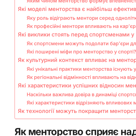
Яким чином менторство формує впевненість 
Які моделі менторства є найбільш ефекти
Яку роль відіграють ментори серед однолітк
Як професійні ментори впливають на кар’єрн
Які виклики стоять перед спортсменами у
Як спортсмени можуть подолати бар’єри дл
Які поширені міфи про менторство у спорті
Як культурний контекст впливає на ментор
Які унікальні практики менторства існують 
Як регіональні відмінності впливають на в
Які характеристики успішних відносин ме
Наскільки важлива довіра в динаміці спор
Які характеристики відрізняють впливових 
Як технології можуть покращити менторст
Як менторство сприяє н