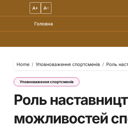
A+
A–
Головна
Skip to content
Home
Уповноваження спортсменів
Роль нас
Уповноваження спортсменів
Роль наставницт
можливостей с