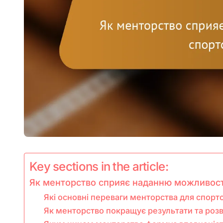
Key sections in the article:
Як менторство сприяє наданню можливос
Які основні переваги менторства для спорт
Як менторство покращує результати та роз