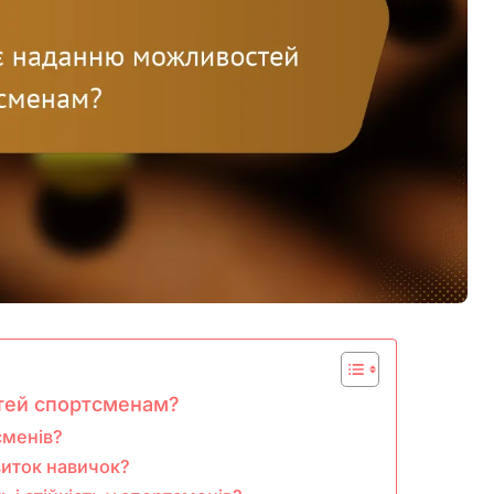
тей спортсменам?
сменів?
виток навичок?