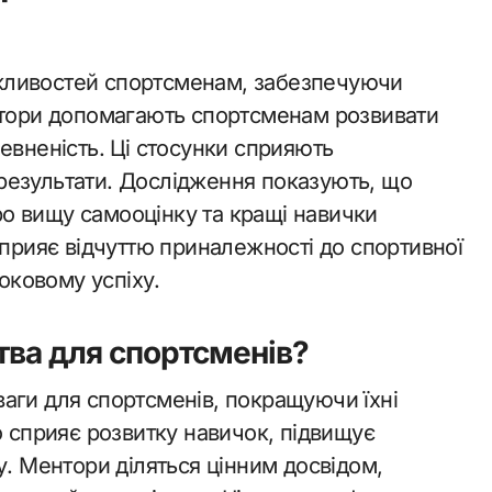
жливостей спортсменам, забезпечуючи
нтори допомагають спортсменам розвивати
евненість. Ці стосунки сприяють
результати. Дослідження показують, що
о вищу самооцінку та кращі навички
сприяє відчуттю приналежності до спортивної
роковому успіху.
тва для спортсменів?
аги для спортсменів, покращуючи їхні
о сприяє розвитку навичок, підвищує
у. Ментори діляться цінним досвідом,